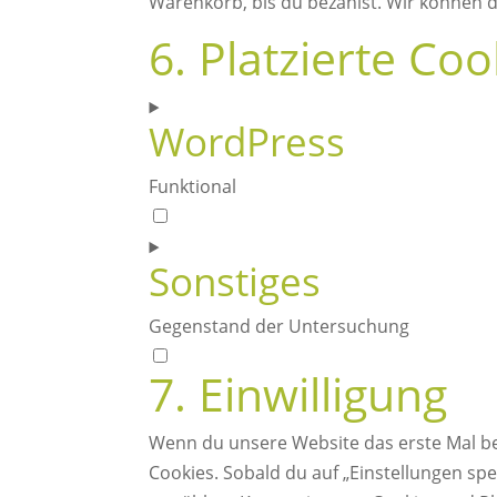
Warenkorb, bis du bezahlst. Wir können di
6. Platzierte Coo
WordPress
Funktional
Consent
to
Sonstiges
service
wordpress
Gegenstand der Untersuchung
Consent
7. Einwilligung
to
service
Wenn du unsere Website das erste Mal bes
sonstiges
Cookies. Sobald du auf „Einstellungen spei