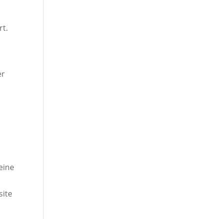
rt.
er
eine
site