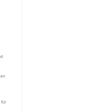
it
ten
 für